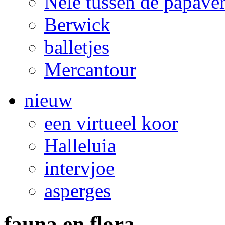
Nele tussen de papave
Berwick
balletjes
Mercantour
nieuw
een virtueel koor
Halleluia
intervjoe
asperges
fauna en flora