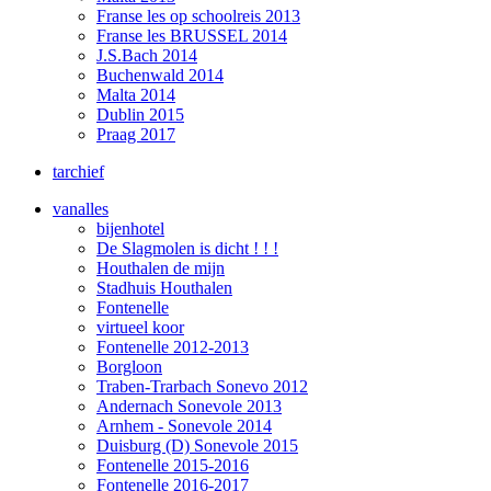
Franse les op schoolreis 2013
Franse les BRUSSEL 2014
J.S.Bach 2014
Buchenwald 2014
Malta 2014
Dublin 2015
Praag 2017
tarchief
vanalles
bijenhotel
De Slagmolen is dicht ! ! !
Houthalen de mijn
Stadhuis Houthalen
Fontenelle
virtueel koor
Fontenelle 2012-2013
Borgloon
Traben-Trarbach Sonevo 2012
Andernach Sonevole 2013
Arnhem - Sonevole 2014
Duisburg (D) Sonevole 2015
Fontenelle 2015-2016
Fontenelle 2016-2017