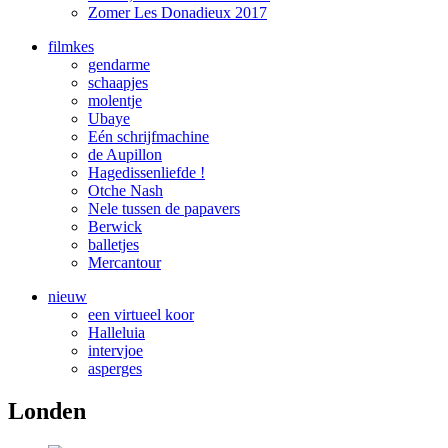
Zomer Les Donadieux 2017
filmkes
gendarme
schaapjes
molentje
Ubaye
Eén schrijfmachine
de Aupillon
Hagedissenliefde !
Otche Nash
Nele tussen de papavers
Berwick
balletjes
Mercantour
nieuw
een virtueel koor
Halleluia
intervjoe
asperges
Londen