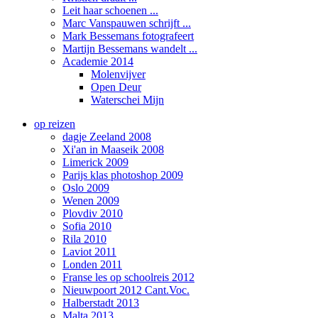
Leit haar schoenen ...
Marc Vanspauwen schrijft ...
Mark Bessemans fotografeert
Martijn Bessemans wandelt ...
Academie 2014
Molenvijver
Open Deur
Waterschei Mijn
op reizen
dagje Zeeland 2008
Xi'an in Maaseik 2008
Limerick 2009
Parijs klas photoshop 2009
Oslo 2009
Wenen 2009
Plovdiv 2010
Sofia 2010
Rila 2010
Laviot 2011
Londen 2011
Franse les op schoolreis 2012
Nieuwpoort 2012 Cant.Voc.
Halberstadt 2013
Malta 2013