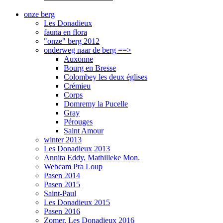
onze berg
Les Donadieux
fauna en flora
"onze" berg 2012
onderweg naar de berg ==>
Auxonne
Bourg en Bresse
Colombey les deux églises
Crémieu
Corps
Domremy la Pucelle
Gray
Pérouges
Saint Amour
winter 2013
Les Donadieux 2013
Annita Eddy, Mathilleke Mon.
Webcam Pra Loup
Pasen 2014
Pasen 2015
Saint-Paul
Les Donadieux 2015
Pasen 2016
Zomer, Les Donadieux 2016