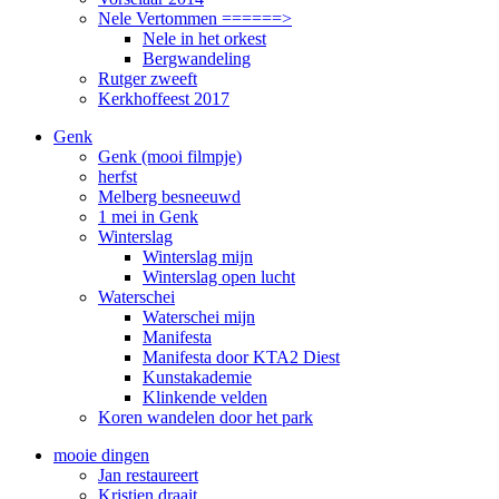
Nele Vertommen ======>
Nele in het orkest
Bergwandeling
Rutger zweeft
Kerkhoffeest 2017
Genk
Genk (mooi filmpje)
herfst
Melberg besneeuwd
1 mei in Genk
Winterslag
Winterslag mijn
Winterslag open lucht
Waterschei
Waterschei mijn
Manifesta
Manifesta door KTA2 Diest
Kunstakademie
Klinkende velden
Koren wandelen door het park
mooie dingen
Jan restaureert
Kristien draait ...