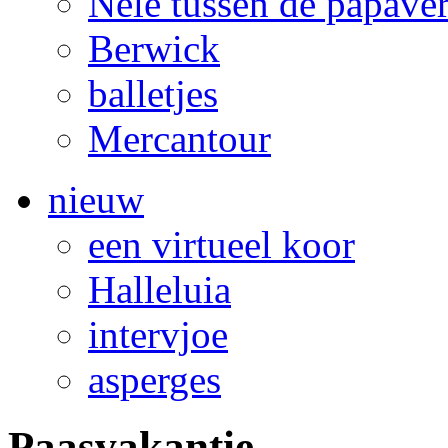
Nele tussen de papave
Berwick
balletjes
Mercantour
nieuw
een virtueel koor
Halleluia
intervjoe
asperges
Paasvakantie