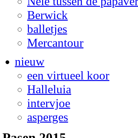
Nele tussen de papave
Berwick
balletjes
Mercantour
nieuw
een virtueel koor
Halleluia
intervjoe
asperges
Pasen 2015