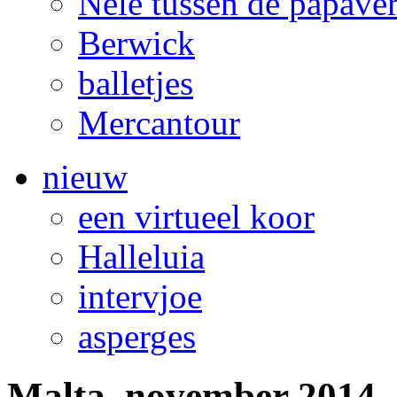
Nele tussen de papave
Berwick
balletjes
Mercantour
nieuw
een virtueel koor
Halleluia
intervjoe
asperges
Malta, november 2014