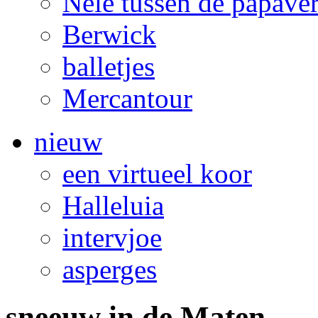
Nele tussen de papave
Berwick
balletjes
Mercantour
nieuw
een virtueel koor
Halleluia
intervjoe
asperges
sneeuw in de Maten